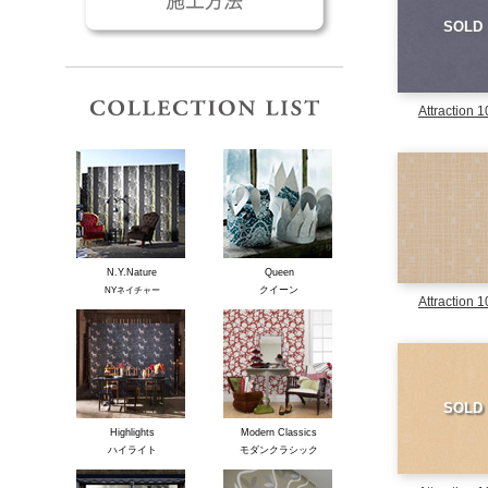
SOLD
コレクションリスト
Attraction 
N.Y.Nature
Queen
クイーン
NYネイチャー
Attraction 
SOLD
Highlights
Modern Classics
ハイライト
モダンクラシック