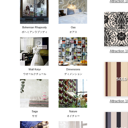
Attraction 
Bohemian Rhapsody
Oas
ボヘミアンラプソディ
オアス
Attraction 
Wall Kotyr
Dimensions
ウオールクチュール
ディメンション
SOLD
Attraction 
Saga
Nature
サガ
ネイチャー