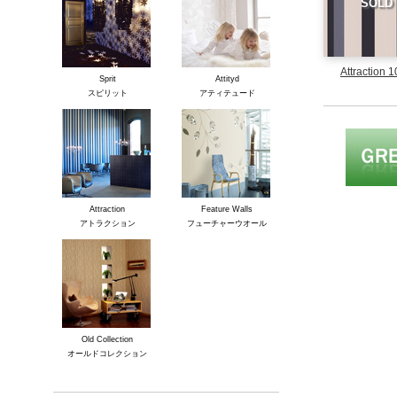
SOLD
Attraction 
Sprit
Attityd
スピリット
アティテュード
Attraction
Feature Walls
アトラクション
フューチャーウオール
Old Collection
オールドコレクション