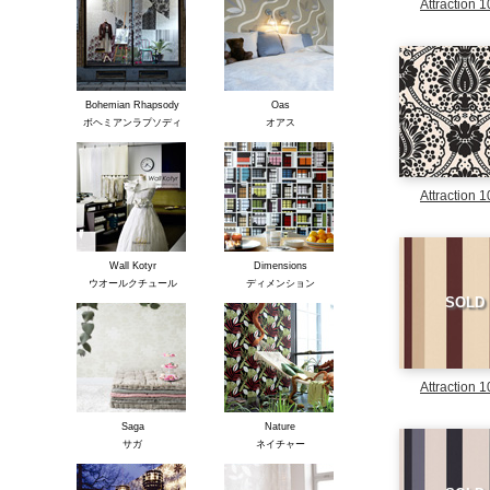
Attraction 
Bohemian Rhapsody
Oas
ボヘミアンラプソディ
オアス
Attraction 
Wall Kotyr
Dimensions
ウオールクチュール
ディメンション
SOLD
Attraction 
Saga
Nature
サガ
ネイチャー