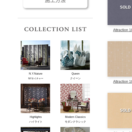
SOLD
コレクションリスト
Attraction 
N.Y.Nature
Queen
クイーン
NYネイチャー
Attraction 
SOLD
Highlights
Modern Classics
ハイライト
モダンクラシック