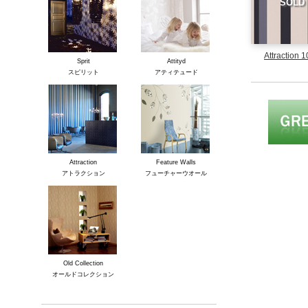
SOLD
Attraction 
Sprit
Attityd
スピリット
アティテュード
Attraction
Feature Walls
アトラクション
フューチャーウオール
Old Collection
オールドコレクション