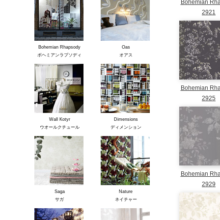
Bohemian Rh
2921
Bohemian Rhapsody
Oas
ボヘミアンラプソディ
オアス
Bohemian Rh
2925
Wall Kotyr
Dimensions
ウオールクチュール
ディメンション
Bohemian Rh
2929
Saga
Nature
サガ
ネイチャー