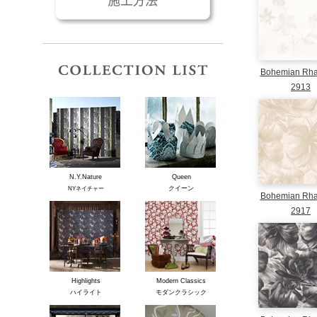
コレクションリスト
Bohemian Rh
2913
N.Y.Nature
Queen
クイーン
NYネイチャー
Bohemian Rh
2917
Highlights
Modern Classics
ハイライト
モダンクラシック