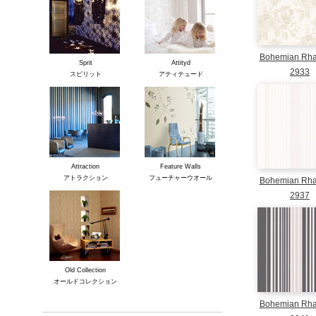
Bohemian Rh
Sprit
Attityd
2933
スピリット
アティテュード
Attraction
Feature Walls
アトラクション
フューチャーウオール
Bohemian Rh
2937
Old Collection
オールドコレクション
Bohemian Rh