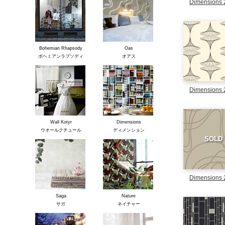
Dimensions 
Bohemian Rhapsody
Oas
ボヘミアンラプソディ
オアス
Dimensions 
Wall Kotyr
Dimensions
ウオールクチュール
ディメンション
SOLD
Dimensions 
Saga
Nature
サガ
ネイチャー