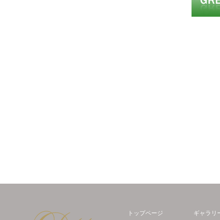
Decor Maison 輸入壁紙・北欧スウェー
トップページ
ギャラリ