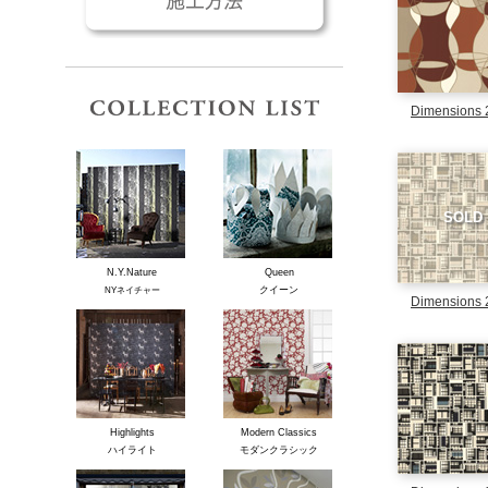
コレクションリスト
Dimensions 
SOLD
N.Y.Nature
Queen
クイーン
NYネイチャー
Dimensions 
Highlights
Modern Classics
ハイライト
モダンクラシック