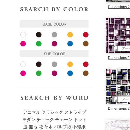
色で探す
Dimensions 2
ベースカラー
ホワイト
ブラック
グレー
イエロー
レッド
ピンク
ピンク
パープル
ブルー
ブラウン
サブカラー
Dimensions 2
ホワイト
ブラック
グレー
イエロー
レッド
ピンク
ピンク
パープル
ブルー
ブラウン
キーワードで探す
Dimensions 2
アニマル
クラシック
ストライプ
モダン
チェック
チェーン
ドット
波
無地
花
草木
パルプ紙
不織紙