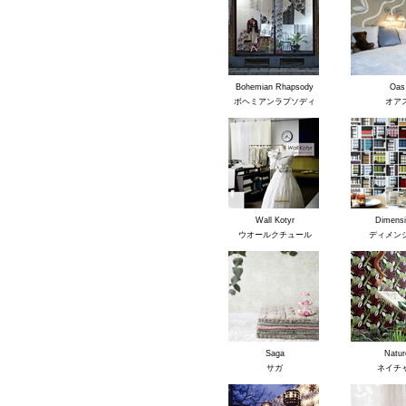
Bohemian Rhapsody
Oas
ボヘミアンラプソディ
オア
Wall Kotyr
Dimensi
ウオールクチュール
ディメン
Saga
Natur
サガ
ネイチ