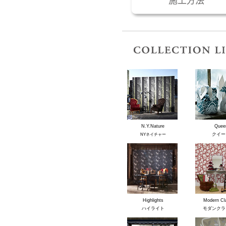
N.Y.Nature
Quee
クイー
NYネイチャー
Highlights
Modern Cl
ハイライト
モダンクラ