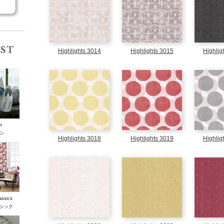
コレクションリスト
Highlights 3014
Highlights 3015
Highlig
n
ン
Highlights 3018
Highlights 3019
Highlig
assics
シック