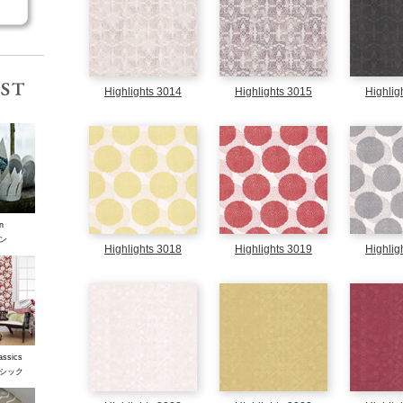
コレクションリスト
Highlights 3014
Highlights 3015
Highlig
n
ン
Highlights 3018
Highlights 3019
Highlig
assics
シック