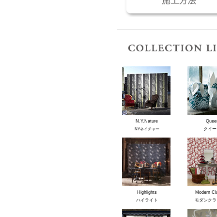
N.Y.Nature
Quee
クイー
NYネイチャー
Highlights
Modern Cl
ハイライト
モダンクラ