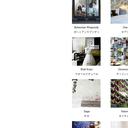
Bohemian Rhapsody
Oas
ボヘミアンラプソディ
オア
Wall Kotyr
Dimensi
ウオールクチュール
ディメン
Saga
Natur
サガ
ネイチ