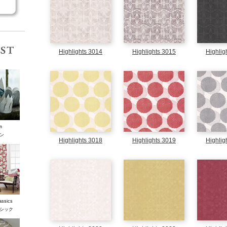
コレクションリスト
Highlights 3014
Highlights 3015
Highlig
n
ン
Highlights 3018
Highlights 3019
Highlig
assics
シック