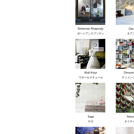
Bohemian Rhapsody
Oas
ボヘミアンラプソディ
オア
Wall Kotyr
Dimensi
ウオールクチュール
ディメン
Saga
Natur
サガ
ネイチ