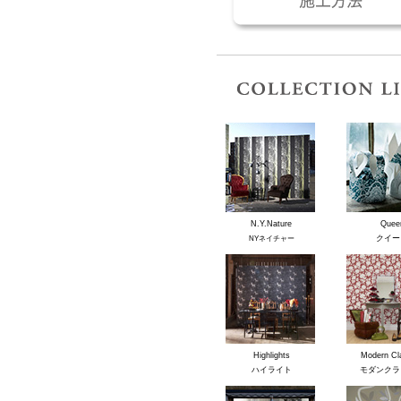
N.Y.Nature
Quee
クイー
NYネイチャー
Highlights
Modern Cl
ハイライト
モダンクラ