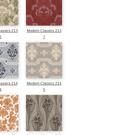
assics 213
Modern Classics 213
6
7
assics 214
Modern Classics 214
4
5