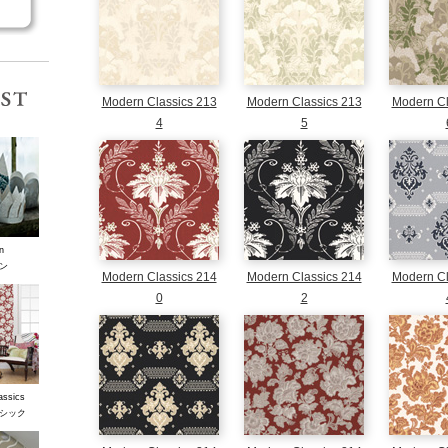
コレクションリスト
Modern Classics 213
Modern Classics 213
Modern Cl
4
5
n
ン
Modern Classics 214
Modern Classics 214
Modern Cl
0
2
assics
シック