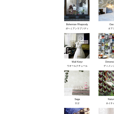
Bohemian Rhapsody
Oas
ボヘミアンラプソディ
オア
Wall Kotyr
Dimensi
ウオールクチュール
ディメン
Saga
Natur
サガ
ネイチ