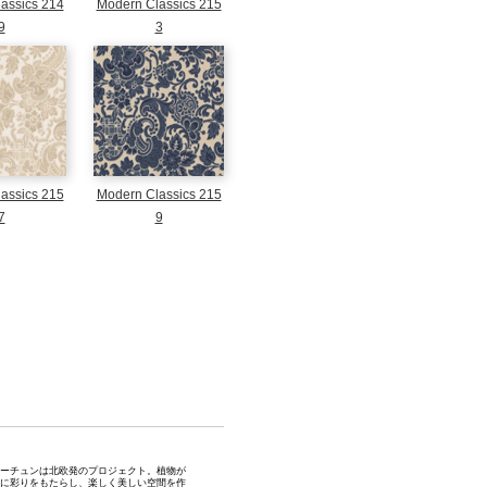
assics 214
Modern Classics 215
9
3
assics 215
Modern Classics 215
7
9
ュン
ーチュンは北欧発のプロジェクト。植物が
に彩りをもたらし、楽しく美しい空間を作