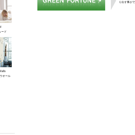
り出す事がで
d
ュード
Walls
ウオール