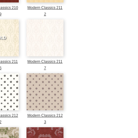
assics 210
Modern Classics 211
9
2
OLD
assics 211
Modern Classics 211
6
7
assics 212
Modern Classics 212
2
3