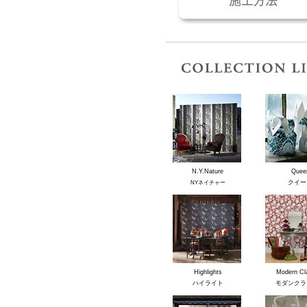
N.Y.Nature
Quee
クイー
NYネイチャー
Highlights
Modern Cl
ハイライト
モダンクラ