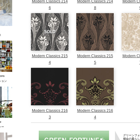
Modern Classics 214
Modern Classics 214
Modern Cl
6
8
SOLD
ス
Modern Classics 215
Modern Classics 215
Modern Cl
4
5
ons
ション
Modern Classics 216
Modern Classics 216
3
4
e
ャー
グリーンフォーチ
グリーンフォ
都会の暮らし