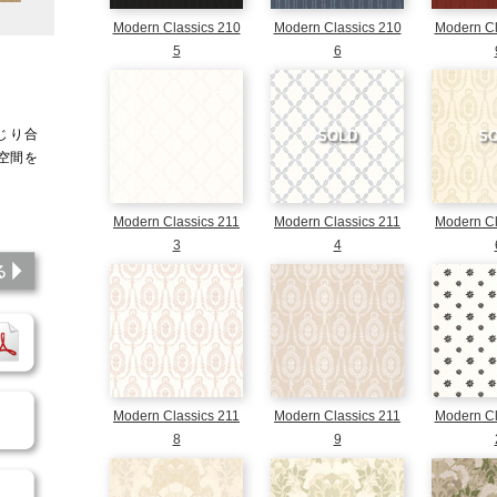
Modern Classics 210
Modern Classics 210
Modern Cl
5
6
じり合
SOLD
S
空間を
アート
Modern Classics 211
Modern Classics 211
Modern Cl
3
4
このシミュレーションを見る
パンフレットダウンロード
商品のご依頼
Modern Classics 211
Modern Classics 211
Modern Cl
8
9
施工方法