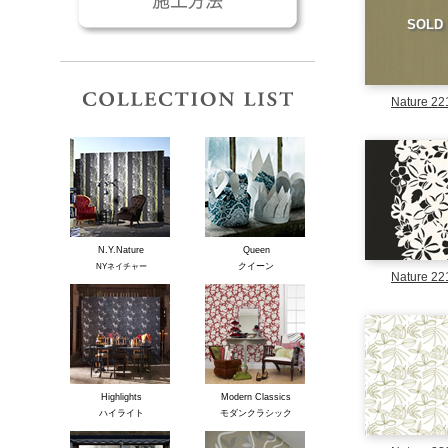
SOLD
コレクションリスト
Nature 22
N.Y.Nature
Queen
クイーン
NYネイチャー
Nature 22
Highlights
Modern Classics
ハイライト
モダンクラシック