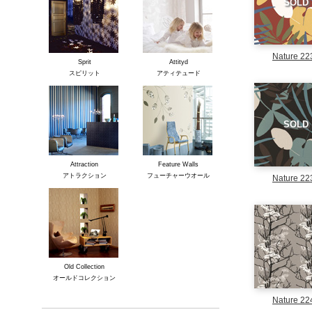
SOLD
Nature 22
Sprit
Attityd
スピリット
アティテュード
SOLD
Attraction
Feature Walls
アトラクション
フューチャーウオール
Nature 22
Old Collection
オールドコレクション
Nature 22