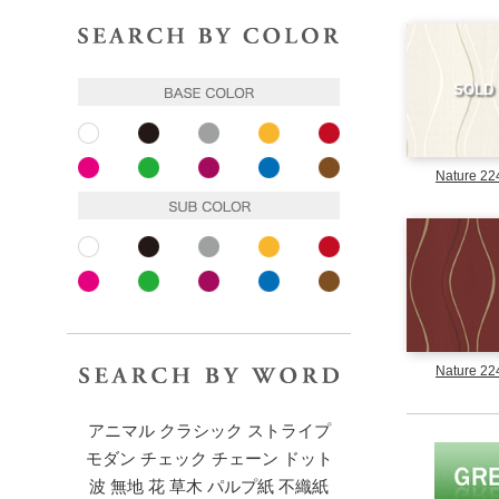
色で探す
ベースカラー
SOLD
ホワイト
ブラック
グレー
イエロー
レッド
ピンク
ピンク
パープル
ブルー
ブラウン
Nature 22
サブカラー
ホワイト
ブラック
グレー
イエロー
レッド
ピンク
ピンク
パープル
ブルー
ブラウン
キーワードで探す
Nature 22
アニマル
クラシック
ストライプ
モダン
チェック
チェーン
ドット
波
無地
花
草木
パルプ紙
不織紙