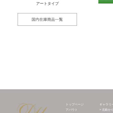
アートタイプ
国内在庫品
Decor Maison 輸入壁紙・北欧スウェー
トップページ
ギャラリ
アバウト
> 北欧か