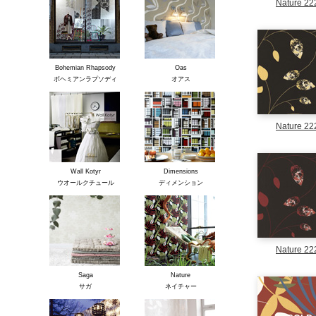
Nature 22
Bohemian Rhapsody
Oas
ボヘミアンラプソディ
オアス
Nature 22
Wall Kotyr
Dimensions
ウオールクチュール
ディメンション
Nature 22
Saga
Nature
サガ
ネイチャー