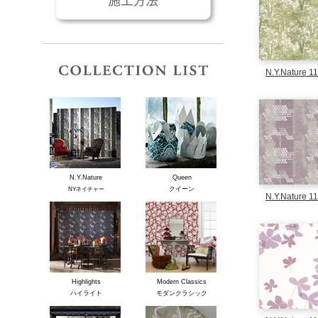
コレクションリスト
N.Y.Nature 1
N.Y.Nature
Queen
クイーン
NYネイチャー
N.Y.Nature 1
Highlights
Modern Classics
ハイライト
モダンクラシック