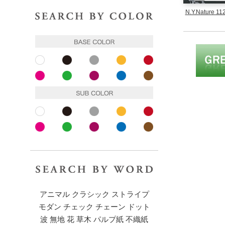
色で探す
N.Y.Nature 11
ベースカラー
ホワイト
ブラック
グレー
イエロー
レッド
ピンク
ピンク
パープル
ブルー
ブラウン
サブカラー
ホワイト
ブラック
グレー
イエロー
レッド
ピンク
ピンク
パープル
ブルー
ブラウン
キーワードで探す
アニマル
クラシック
ストライプ
モダン
チェック
チェーン
ドット
波
無地
花
草木
パルプ紙
不織紙