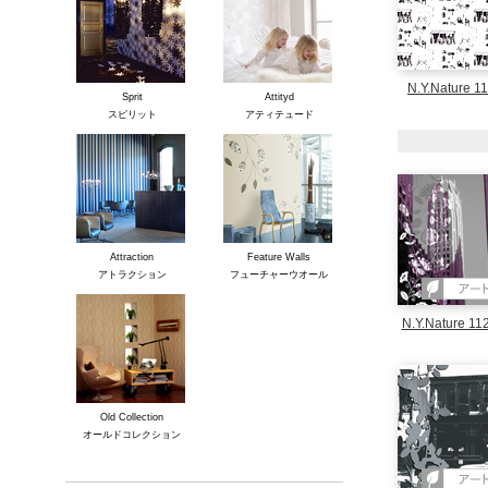
N.Y.Nature 1
Sprit
Attityd
スピリット
アティテュード
Attraction
Feature Walls
アトラクション
フューチャーウオール
N.Y.Nature 11
Old Collection
オールドコレクション