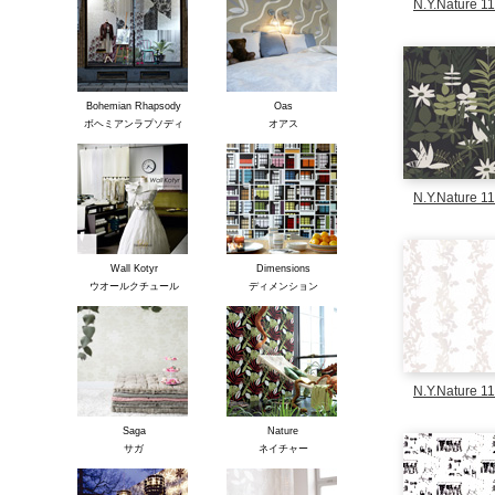
N.Y.Nature 1
Bohemian Rhapsody
Oas
ボヘミアンラプソディ
オアス
N.Y.Nature 1
Wall Kotyr
Dimensions
ウオールクチュール
ディメンション
N.Y.Nature 1
Saga
Nature
サガ
ネイチャー