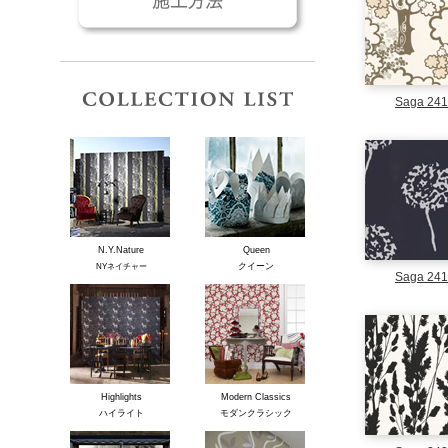
コレクションリスト
Saga 24
N.Y.Nature
Queen
クイーン
NYネイチャー
Saga 24
Highlights
Modern Classics
ハイライト
モダンクラシック