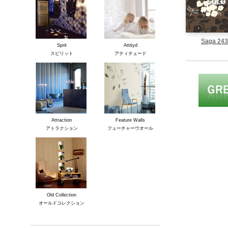
SOLD
Saga 24
Sprit
Attityd
スピリット
アティテュード
Attraction
Feature Walls
アトラクション
フューチャーウオール
Old Collection
オールドコレクション