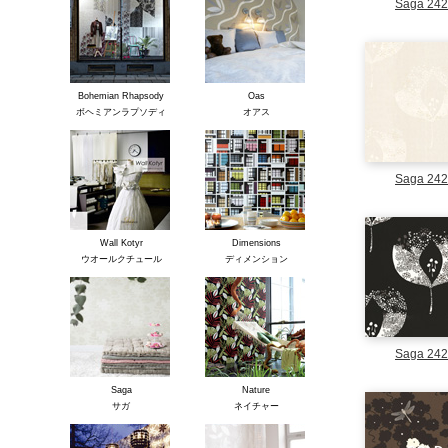
Saga 24
Bohemian Rhapsody
Oas
ボヘミアンラプソディ
オアス
Saga 24
Wall Kotyr
Dimensions
ウオールクチュール
ディメンション
Saga 24
Saga
Nature
サガ
ネイチャー