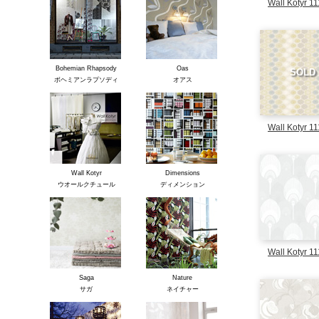
Wall Kotyr 1
Bohemian Rhapsody
Oas
SOLD
ボヘミアンラプソディ
オアス
Wall Kotyr 1
Wall Kotyr
Dimensions
ウオールクチュール
ディメンション
Wall Kotyr 1
Saga
Nature
サガ
ネイチャー