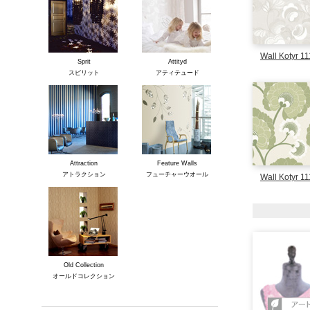
Wall Kotyr 1
Sprit
Attityd
スピリット
アティテュード
Attraction
Feature Walls
アトラクション
フューチャーウオール
Wall Kotyr 1
Old Collection
オールドコレクション