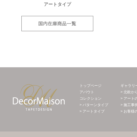
アートタイプ
国内在庫品
Decor Maison 輸入壁紙・北欧スウェー
トップページ
ギャラリ
アバウト
> 北欧か
コレクション
> アート
> パターンタイプ
> 施工事
> アートタイプ
> お客様