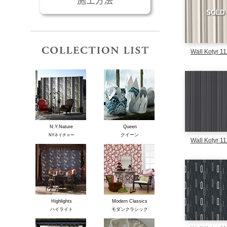
SOLD
コレクションリスト
Wall Kotyr 1
N.Y.Nature
Queen
クイーン
NYネイチャー
Wall Kotyr 1
Highlights
Modern Classics
ハイライト
モダンクラシック