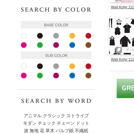
色で探す
Wall Kotyr 11
ベースカラー
ホワイト
ブラック
グレー
イエロー
レッド
ピンク
ピンク
パープル
ブルー
ブラウン
サブカラー
Wall Kotyr 11
ホワイト
ブラック
グレー
イエロー
レッド
ピンク
ピンク
パープル
ブルー
ブラウン
キーワードで探す
アニマル
クラシック
ストライプ
モダン
チェック
チェーン
ドット
波
無地
花
草木
パルプ紙
不織紙